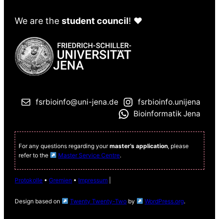
We are the
student council
! ♥️
fsrbioinfo@uni-jena.de
fsrbioinfo.unijena
Bioinformatik Jena
For any questions regarding your
master’s application
, please
refer to the
Master Service Centre
.
Protokolle
•
Gremien
•
Impressum
|
Design based on
Twenty Twenty-Two
by
WordPress.org
.