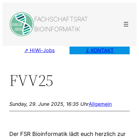
Skip
to
FACHSCHAFTSRAT
content
BIOINFORMATIK
⇗ HiWi-Jobs
⇓ KONTAKT
FVV25
Sunday, 29. June 2025, 16:35 Uhr
Allgemein
Der FSR Bioinformatik lädt euch herzlich zur